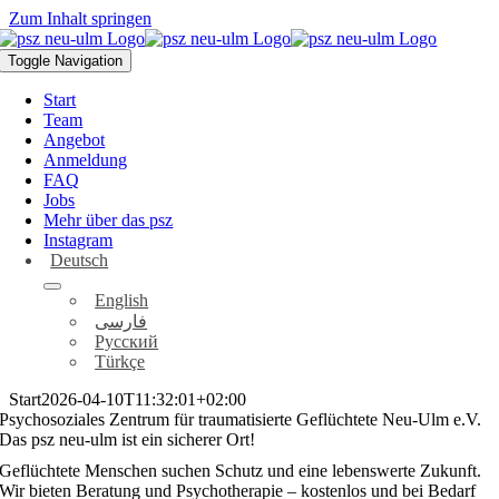
Zum Inhalt springen
Toggle Navigation
Start
Team
Angebot
Anmeldung
FAQ
Jobs
Mehr über das psz
Instagram
Deutsch
English
فارسی
Русский
Türkçe
Start
2026-04-10T11:32:01+02:00
Psychosoziales Zentrum für traumatisierte Geflüchtete Neu-Ulm e.V.
Das psz neu-ulm ist ein sicherer Ort!
Geflüchtete Menschen suchen Schutz und eine lebenswerte Zukunft.
Wir bieten Beratung und Psychotherapie – kostenlos und bei Bedarf